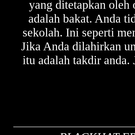
yang ditetapkan oleh 
adalah bakat. Anda ti
sekolah. Ini seperti m
Jika Anda dilahirkan u
itu adalah takdir anda. 
Mr.Venom - M1789 - AS
./W4D3R - ~/.Gani
IkXyzAnonSec