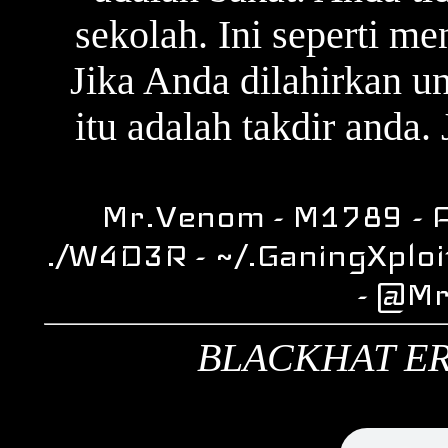
sekolah. Ini seperti m
Jika Anda dilahirkan u
itu adalah takdir anda. 
Mr.Venom - M1789 - A
./W4D3R - ~/.GaningXploi
- @M
BLACKHAT ER