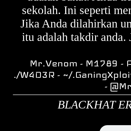
sekolah. Ini seperti m
Jika Anda dilahirkan u
itu adalah takdir anda. 
Mr.Venom - M1789 - A
./W4D3R - ~/.GaningXploi
- @M
BLACKHAT ER