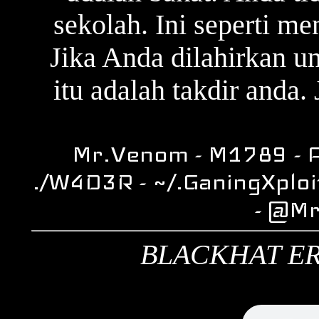
sekolah. Ini seperti m
Jika Anda dilahirkan u
itu adalah takdir anda. 
Mr.Venom - M1789 - A
./W4D3R - ~/.GaningXploi
- @M
BLACKHAT ER