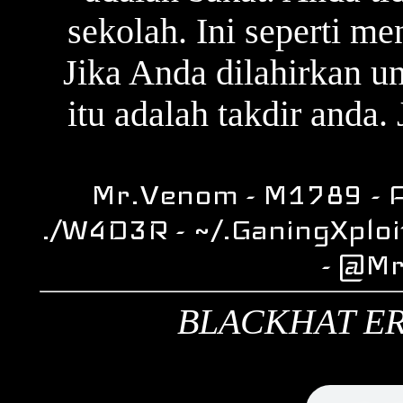
sekolah. Ini seperti m
Jika Anda dilahirkan u
itu adalah takdir anda. 
Mr.Venom - M1789 - A
./W4D3R - ~/.GaningXploi
- @M
BLACKHAT ER