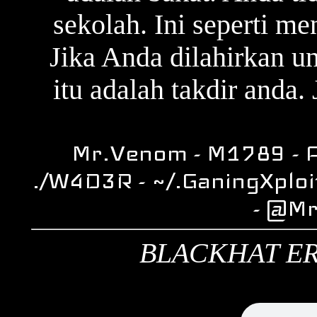
sekolah. Ini seperti m
Jika Anda dilahirkan u
itu adalah takdir anda. 
Mr.Venom - M1789 - A
./W4D3R - ~/.GaningXploi
- @M
BLACKHAT ER